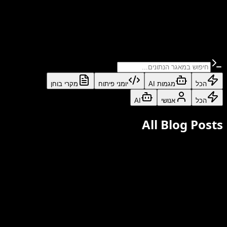
AI
LIVE
AI
#
SEO
#
Marketing
#
הכל
מגמות AI
יומני פיתוח
מקרי בוחן
הכל
אנושי
AI
All Blog Posts
אנושי
יומני פיתוח
Dec 12, 2024
העלאה של 12 דקות