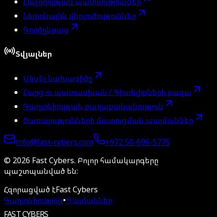
Հաջողության պատմություններ
Նեյրոնային վերլուծություններ
Գործընթաց
Տվյալներ
Սկսել նախագիծը
Հարց ու պատասխան / Գիտելիքների բազա
Գաղտնիության քաղաքականություն
Ծառայությունների մատուցման պայմաններ
info@fast-cybers.com
+972 50-696-5775
©
2026
Fast Cybers.
Բոլոր համակարգերը
պաշտպանված են:
Հզորացված է
Fast Cybers
Գաղտնիություն
•
Պայմաններ
FAST CYBERS