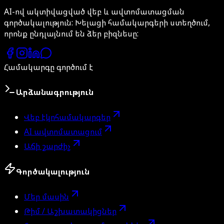
AI-ով ակտիվացված վեբ և ավտոմատացման
գործակալություն: Խելացի համակարգերի ստեղծում,
որոնք ընդլայնում են ձեր բիզնեսը:
Համակարգը գործում է
Արձանագրություն
Վեբ էկոհամակարգեր
AI ավտոմատացում
Աճի շարժիչ
Գործակալություն
Մեր մասին
Թիմ / Աշխատակիցներ