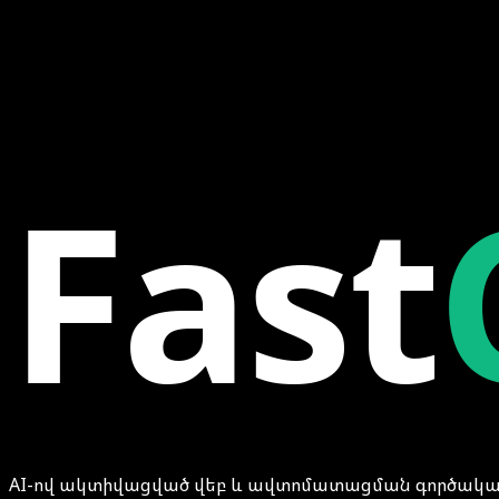
Զրոյական պարապուրդ — կոնսյերժը երբեք չի դադա
Ժամերից
Fast
AI-ով ակտիվացված վեբ և ավտոմատացման գործակալութ