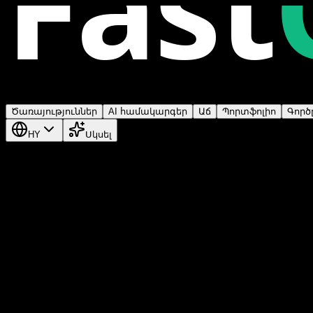
Fast
Ծառայություններ
AI համակարգեր
Աճ
Պորտֆոլիո
Գործ
HY
Սկսել