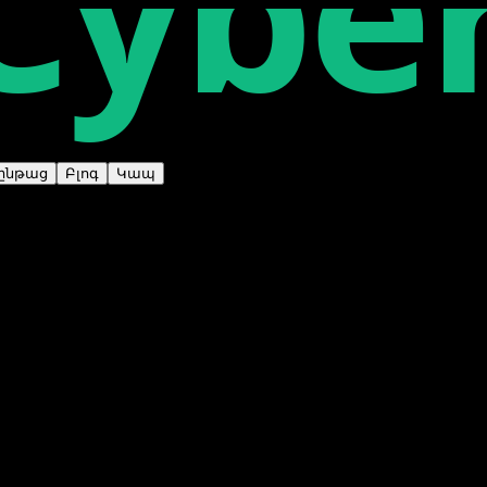
Cybe
ընթաց
Բլոգ
Կապ