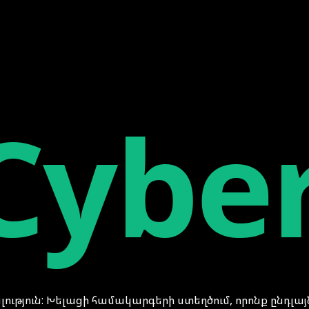
րեցնում աշխատանքը
 դո՞ւրս:
Cybe
յուն: Խելացի համակարգերի ստեղծում, որոնք ընդլայնո