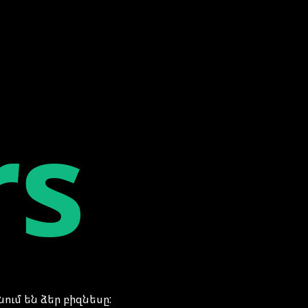
rs
ւմ են ձեր բիզնեսը: