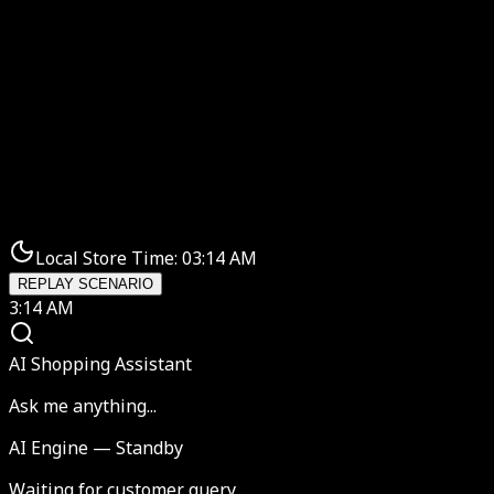
Վաճառքի շարժիչ
Local Store Time:
03:14 AM
REPLAY SCENARIO
3:14 AM
AI Shopping Assistant
Ask me anything...
AI Engine — Standby
Waiting for customer query...